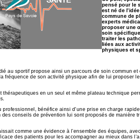
pensé pour le s
est né de l'idée
commune de pl
experts médic
proposer une o
soin spécifiqu
traiter les path
liées aux activi
physiques et s
dié au sportif propose ainsi un parcours de soin commun et
la fréquence de son activité physique afin de lui proposer le
 et thérapeutiques en un seul et même plateau technique per
s.
ou professionnel, bénéfice ainsi d’une prise en charge rapide
n des conseils de prévention lui sont proposés de manière t
aissait comme une évidence à l'ensemble des équipes, ave
ficace des patients pour les accompagner au mieux dans l'ac