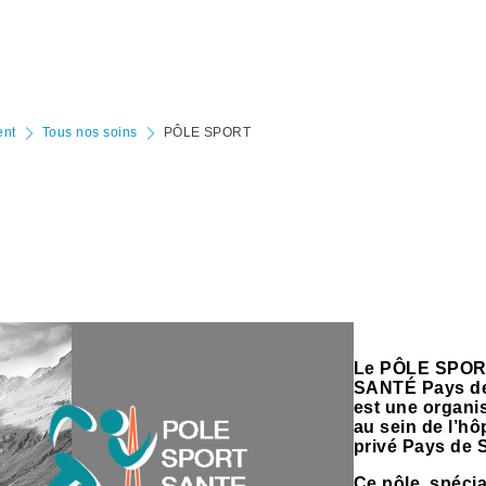
ent
Tous nos soins
PÔLE SPORT
Le PÔLE SPO
SANTÉ Pays de
est une organi
au sein de l’hôp
privé Pays de 
​Ce pôle, spéci