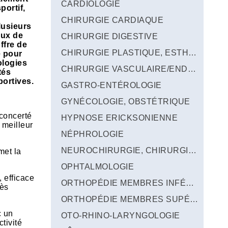
CARDIOLOGIE
portif,
CHIRURGIE CARDIAQUE
usieurs
aux de
CHIRURGIE DIGESTIVE
ffre de
CHIRURGIE PLASTIQUE, ESTHÉTIQUE, RECONSTRUCTRICE
e pour
ologies
CHIRURGIE VASCULAIRE/ENDOVASCULAIRE
tés
portives.
GASTRO-ENTÉROLOGIE
GYNÉCOLOGIE, OBSTÉTRIQUE
 concerté
HYPNOSE ERICKSONIENNE
 meilleur
NÉPHROLOGIE
NEUROCHIRURGIE, CHIRURGIE DU RACHIS
met la
OPHTALMOLOGIE
, efficace
ORTHOPÉDIE MEMBRES INFÉRIEURS
rès
ORTHOPÉDIE MEMBRES SUPÉRIEURS
c un
OTO-RHINO-LARYNGOLOGIE
tivité