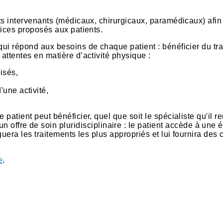
nts intervenants (médicaux, chirurgicaux, paramédicaux) afin
vices proposés aux patients.
qui répond aux besoins de chaque patient : bénéficier du tr
attentes en matière d’activité physique :
isés,
une activité,
patient peut bénéficier, quel que soit le spécialiste qu'il r
fre de soin pluridisciplinaire : le patient accède à une 
guera les traitements les plus appropriés et lui fournira des 
e
.